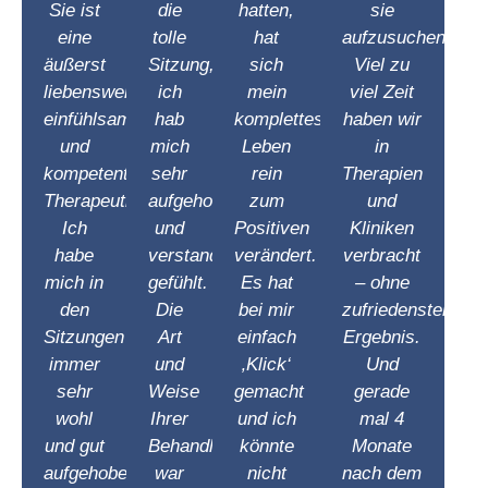
Sie ist
die
hatten,
sie
eine
tolle
hat
aufzusuchen.
äußerst
Sitzung,
sich
Viel zu
liebenswerte,
ich
mein
viel Zeit
einfühlsame
hab
komplettes
haben wir
und
mich
Leben
in
kompetente
sehr
rein
Therapien
Therapeutin.
aufgehoben
zum
und
Ich
und
Positiven
Kliniken
habe
verstanden
verändert.
verbracht
mich in
gefühlt.
Es hat
– ohne
den
Die
bei mir
zufriedenstellend
Sitzungen
Art
einfach
Ergebnis.
immer
und
‚Klick‘
Und
sehr
Weise
gemacht
gerade
wohl
Ihrer
und ich
mal 4
und gut
Behandlung
könnte
Monate
aufgehoben
war
nicht
nach dem