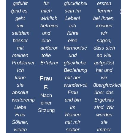
gefühlt
für
glücklicher
ersten
und es
mich
sein im
Termin
geht
wirklich
Leben!
bei Ihnen,
mir
befreiend
Ich
können
seitdem
und
führe
wir
besser
eine
eine
sagen,
mit
außerordentlich
harmonische
dass sich
meinen
tolle
und
so viel
Problemen.
Erfahrung.
glückliche
aufgelöst
Ich
Beziehung
hat und
kann
mit der
wir
Frau
sie
wundervollsten
überglücklich
F.
absolut
Frau
über das
Nach
weiterempfehlen.
und bin
Ergebnis
einer
Liebe
im
sind. Wir
Sitzung
Frau
Reinen
würden
Söllner,
mit mir
sie
vielen
selber
immer