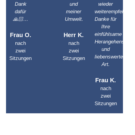
Dank
und
wieder
dafür
meiner
weiterempfehlen.
🙏🏻…
Umwelt.
Danke für
Ihre
einfühlsame
Frau O.
Herr K.
Herangehensweis
nach
nach
und
zwei
zwei
liebenswerte
Sitzungen
Sitzungen
Art.
Frau K.
nach
zwei
Sitzungen